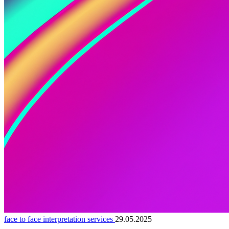
face to face interpretation services
29.05.2025