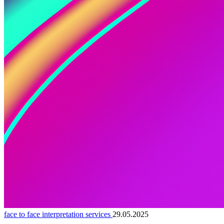
face to face interpretation services
29.05.2025