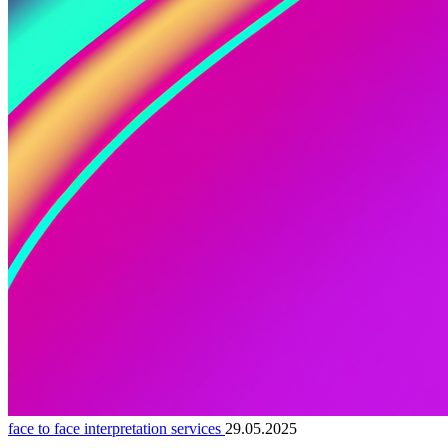
face to face interpretation services
29.05.2025