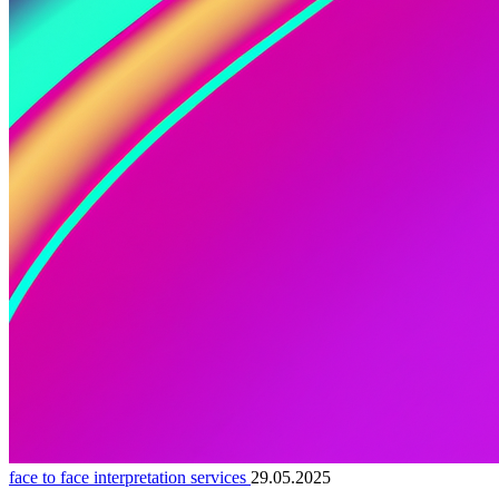
face to face interpretation services
29.05.2025